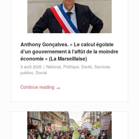
Anthony Gonçalves. « Le calcul égoïste
d’un gouvernement à l’affût de la moindre
économie » (La Marseillaise)
3 août 2026
National
,
Politique
,
Santé
,
Services
publics
,
Social
Continue reading
→