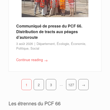
Communiqué de presse du PCF 66.
Distribution de tracts aux péages
d’autoroute
3 août 2026
Département
,
Écologie
,
Économie
,
Politique
,
Social
Continue reading
→
…
1
2
3
127
→
Pagination
Les étrennes du PCF 66