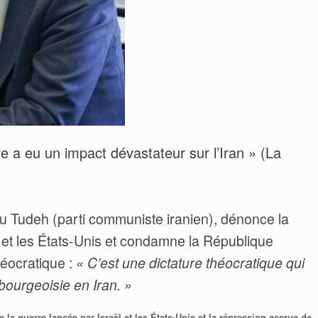
a eu un impact dévastateur sur l’Iran » (La
Tudeh (parti communiste iranien), dénonce la
 et les États-Unis et condamne la République
théocratique :
« C’est une dictature théocratique qui
bourgeoisie en Iran. »
re la guerre lancée par Israël et les États-Unis et la répression accrue de