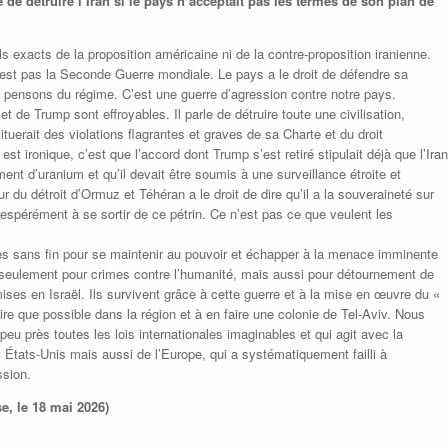
de détruire l’Iran si le pays n’acceptait pas les termes de son plan de
s exacts de la proposition américaine ni de la contre-proposition iranienne.
 n’est pas la Seconde Guerre mondiale. Le pays a le droit de défendre sa
s pensons du régime. C’est une guerre d’agression contre notre pays.
 de Trump sont effroyables. Il parle de détruire toute une civilisation,
tituerait des violations flagrantes et graves de sa Charte et du droit
st ironique, c’est que l’accord dont Trump s’est retiré stipulait déjà que l’Iran
nt d’uranium et qu’il devait être soumis à une surveillance étroite et
r du détroit d’Ormuz et Téhéran a le droit de dire qu’il a la souveraineté sur
espérément à se sortir de ce pétrin. Ce n’est pas ce que veulent les
es sans fin pour se maintenir au pouvoir et échapper à la menace imminente
non seulement pour crimes contre l’humanité, mais aussi pour détournement de
mises en Israël. Ils survivent grâce à cette guerre et à la mise en œuvre du «
oire que possible dans la région et à en faire une colonie de Tel-Aviv. Nous
peu près toutes les lois internationales imaginables et qui agit avec la
 États-Unis mais aussi de l’Europe, qui a systématiquement failli à
ssion.
e, le 18 mai 2026)