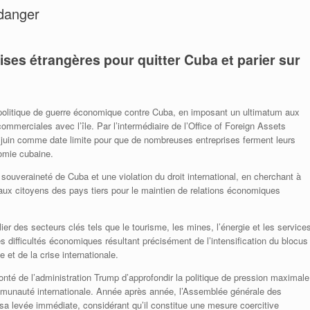
 danger
ses étrangères pour quitter Cuba et parier sur
 politique de guerre économique contre Cuba, en imposant un ultimatum aux
commerciales avec l’île. Par l’intermédiaire de l’Office of Foreign Assets
 juin comme date limite pour que de nombreuses entreprises ferment leurs
nomie cubaine.
souveraineté de Cuba et une violation du droit international, en cherchant à
 aux citoyens des pays tiers pour le maintien de relations économiques
ier des secteurs clés tels que le tourisme, les mines, l’énergie et les service
s difficultés économiques résultant précisément de l’intensification du blocus
 et de la crise internationale.
té de l’administration Trump d’approfondir la politique de pression maximale
ommunauté internationale. Année après année, l’Assemblée générale des
a levée immédiate, considérant qu’il constitue une mesure coercitive