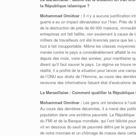
la République islamique ?
Mohammad Omidvar :
Il n’y a aucune justification 
guerre a eu un impact dévastateur sur l’Iran. Près de 
de la destruction de près de 60 000 maisons, immeubl
entreprises ont fait faillite, non seulement à cause de
milliers de travailleurs ont été licenciés parce que le
tout à fait insupportable. Même les classes moyennes 
menée contre le pays a considérablement affaibli le m
depuis des mois, voire des années, pour manifester q
disent qu’il faut sauver le pays. Le régime se trouve re
réalité, il a profité de la situation pour lancer une c
de l’ONU aux droits de l’Homme, au cours des dernièr
recevons des informations faisant état d’exécutions de 
La Marseillaise : Comment qualifier la République 
Mohammad Omidvar :
Les gens ont tendance à l’oubl
Au cours des dernières décennies, il a mené des polit
population dans une extrême pauvreté. La République
du FMI et de la Banque mondiale, qui l’ont félicité pour
vit en dessous du seuil de pauvreté défini par le gou
de notre monnaie et un chômage de masse dans certain