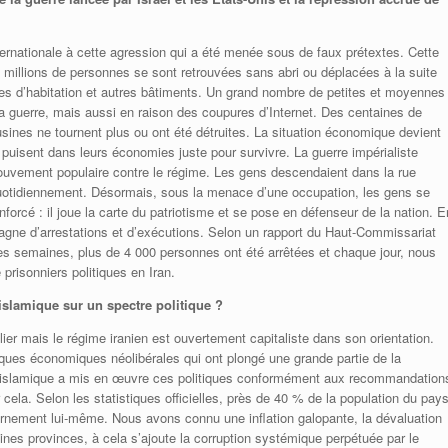
internationale à cette agression qui a été menée sous de faux prétextes. Cette
3 millions de personnes se sont retrouvées sans abri ou déplacées à la suite
es d’habitation et autres bâtiments. Un grand nombre de petites et moyennes
 la guerre, mais aussi en raison des coupures d’Internet. Des centaines de
s usines ne tournent plus ou ont été détruites. La situation économique devient
puisent dans leurs économies juste pour survivre. La guerre impérialiste
ouvement populaire contre le régime. Les gens descendaient dans la rue
uotidiennement. Désormais, sous la menace d’une occupation, les gens se
nforcé : il joue la carte du patriotisme et se pose en défenseur de la nation. E
ampagne d’arrestations et d’exécutions. Selon un rapport du Haut-Commissariat
es semaines, plus de 4 000 personnes ont été arrêtées et chaque jour, nous
prisonniers politiques en Iran.
islamique sur un spectre politique ?
ier mais le régime iranien est ouvertement capitaliste dans son orientation.
iques économiques néolibérales qui ont plongé une grande partie de la
 islamique a mis en œuvre ces politiques conformément aux recommandation
 cela. Selon les statistiques officielles, près de 40 % de la population du pay
vernement lui-même. Nous avons connu une inflation galopante, la dévaluation
es provinces, à cela s’ajoute la corruption systémique perpétuée par le