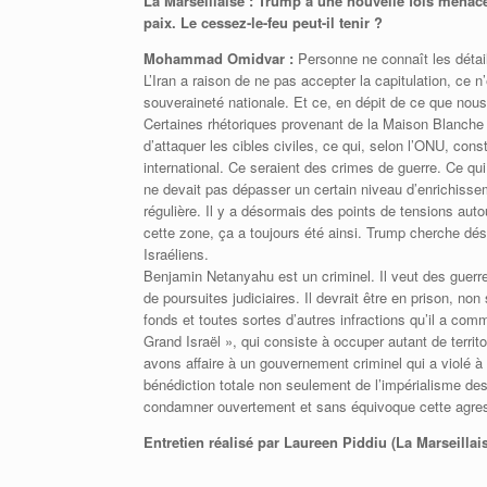
La Marseillaise : Trump a une nouvelle fois menacé 
paix. Le cessez-le-feu peut-il tenir ?
Mohammad Omidvar :
Personne ne connaît les détail
L’Iran a raison de ne pas accepter la capitulation, ce
souveraineté nationale. Et ce, en dépit de ce que nou
Certaines rhétoriques provenant de la Maison Blanche et
d’attaquer les cibles civiles, ce qui, selon l’ONU, cons
international. Ce seraient des crimes de guerre. Ce qui e
ne devait pas dépasser un certain niveau d’enrichisseme
régulière. Il y a désormais des points de tensions autou
cette zone, ça a toujours été ainsi. Trump cherche dés
Israéliens.
Benjamin Netanyahu est un criminel. Il veut des guerr
de poursuites judiciaires. Il devrait être en prison, 
fonds et toutes sortes d’autres infractions qu’il a com
Grand Israël », qui consiste à occuper autant de territ
avons affaire à un gouvernement criminel qui a violé à 
bénédiction totale non seulement de l’impérialisme des
condamner ouvertement et sans équivoque cette agre
Entretien réalisé par Laureen Piddiu (La Marseillais