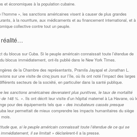
s et économiques à la population cubaine.
de l’homme », les sanctions américaines visent à causer de plus grandes
burants, à la nourriture, aux médicaments et au financement international, et à
nomique collective contre tout un peuple.
 réalité…
du blocus sur Cuba. Si le peuple américain connaissait toute l’étendue de
fin du blocus immédiatement, ont-ils publié dans le New York Times.
ngères de la Chambre des représentants, Pramila Jayapal et Jonathan L.
ons sur une visite de cinq jours sur l’île, où ils ont noté l’impact des larges
fférents secteurs de la société, en particulier dans la santé publique.
e les sanctions américaines devenaient plus punitives, le taux de mortalité
é de 148 %. »
. Ils ont décrit leur visite d’un hôpital maternel à La Havane, où l
hange pour des équipements tels que
« des incubateurs cassés presque
Cuba leur permettait de mieux comprendre les impacts humanitaires du siège
s mois.
de que, si le peuple américain connaissait toute l’étendue de ce qui se
s immédiatement, il se limitait »
déclarèrent-il a la presse.