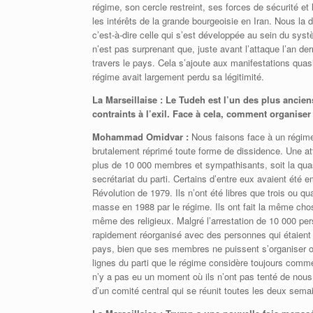
régime, son cercle restreint, ses forces de sécurité et
les intérêts de la grande bourgeoisie en Iran. Nous la
c’est-à-dire celle qui s’est développée au sein du syst
n’est pas surprenant que, juste avant l’attaque l’an de
travers le pays. Cela s’ajoute aux manifestations quas
régime avait largement perdu sa légitimité.
La Marseillaise : Le Tudeh est l’un des plus anci
contraints à l’exil. Face à cela, comment organiser 
Mohammad Omidvar :
Nous faisons face à un régime 
brutalement réprimé toute forme de dissidence. Une att
plus de 10 000 membres et sympathisants, soit la quasi-
secrétariat du parti. Certains d’entre eux avaient été
Révolution de 1979. Ils n’ont été libres que trois ou q
masse en 1988 par le régime. Ils ont fait la même ch
même des religieux. Malgré l’arrestation de 10 000 perso
rapidement réorganisé avec des personnes qui étaient en
pays, bien que ses membres ne puissent s’organiser 
lignes du parti que le régime considère toujours comme
n’y a pas eu un moment où ils n’ont pas tenté de nous
d’un comité central qui se réunit toutes les deux sema