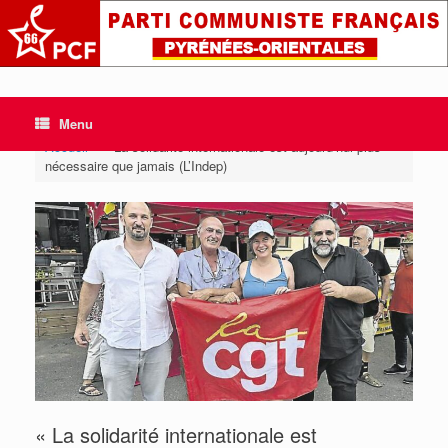
Skip
to
content
Menu
Accueil
»
« La solidarité internationale est aujourd’hui plus
nécessaire que jamais (L’Indep)
« La solidarité internationale est