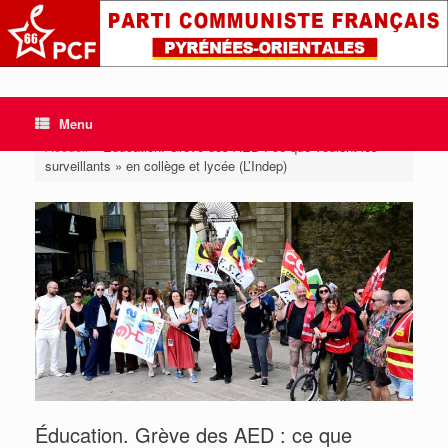
Skip
to
content
Menu
Accueil
»
Éducation. Grève des AED : ce que veulent les «
surveillants » en collège et lycée (L’Indep)
Éducation. Grève des AED : ce que