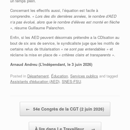
un temps plein.
Concernant les effectifs aussi, l’équation est facile à
comprendre.
« Lors des dix dernières années, le nombre d’AED
n’a pas évolué, alors que le nombre d’élèves est monté en flèche
»
, résume Guillaume Palanchon.
Enfin, si les AED peuvent désormais prétendre a la CDIsation au
bout de six ans de service, le syndicaliste juge que les motifs de
certains refus de titularisation
« ne sont pas entendables »
et
réclame la mise en place de
« critères clairs et transparents »
.
Arnaud Andreu (L’Indépendant, le 3 juin 2026)
Posted in
Département
,
Éducation
,
Services publics
and tagged
Assistants d'éducation (AED)
,
SNES-FSU
.
Post navigation
←
54e Congrès de la CGT (2 juin 2026)
À lire dans Le Travailleur…
→